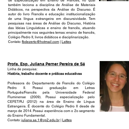
de Especialização em Ensino de Francês, no qual
também leciona a disciplina de Análise de Materiais
Didáticos, na perspectiva da Análise do Discurso. É
autor do livro Francês e educação: institucionalização
de uma língua estrangeira em discursividade. Tem
pesquisas nas áreas de Análise do Discurso, História
das Ideias Linguísticas e ensino de francês, atuando
principalmente nos seguintes temas: ensino de francês,
Colégio Pedro II, livros didáticos e disciplinarização.
Contato:
fbdezerto@hotmail.com
|
Lattes
Profa. Esp. Juliana Perner Pereira de Sá
Linha de pesquisa:
História, trabalho docente e práticas educativas
Professora do Departamento de Francês do Colégio
Pedro II. Possui graduação em Letras
Português/Francês pela Universidade Federal
Fluminense (2009). Possui especialização pelo
CEFET/RJ (2012) na área de Ensino de Língua
Estrangeira. É docente do Colégio Pedro II desde de
março de 2014. Possui experiência com o 2o segmento
do Ensino Fundamental.
Contato:
juliana.sa.1@cp2.edu.br
|
Lattes